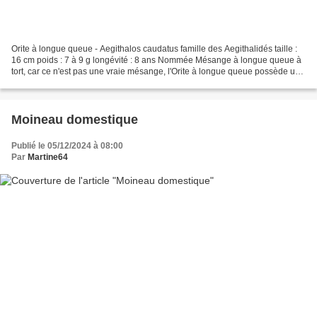
Orite à longue queue - Aegithalos caudatus famille des Aegithalidés taille :
16 cm poids : 7 à 9 g longévité : 8 ans Nommée Mésange à longue queue à
tort, car ce n'est pas une vraie mésange, l'Orite à longue queue possède un
corps compact une grosse tête...
Moineau domestique
Publié le 05/12/2024 à 08:00
Par
Martine64