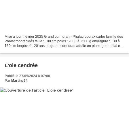
Mise à jour : février 2025 Grand cormoran - Phalacrocorax carbo famille des
Phalacrocoracidés taille : 100 cm poids : 2000 à 2500 g envergure : 130 à
160 cm longévité : 20 ans Le grand cormoran adulte en plumage nuptial est
tout noir, avec des reflets...
L'oie cendrée
Publié le 27/05/2024 à 07:00
Par
Martine64