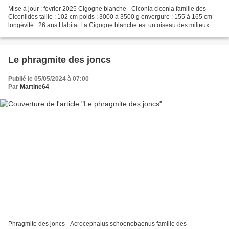
Mise à jour : février 2025 Cigogne blanche - Ciconia ciconia famille des
Ciconiidés taille : 102 cm poids : 3000 à 3500 g envergure : 155 à 165 cm
longévité : 26 ans Habitat La Cigogne blanche est un oiseau des milieux
ouverts couverts de végétation herbacée,...
Le phragmite des joncs
Publié le 05/05/2024 à 07:00
Par
Martine64
Phragmite des joncs - Acrocephalus schoenobaenus famille des