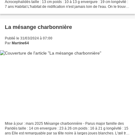
Acrocephalidés taille : 13 cm poids : 10 à 13 g envergure : 19 cm longévité :
7 ans Habitat L'habitat de nidification n'est jamais loin de l'eau. On le trouve
autour des plans d'eau et le long...
La mésange charbonnière
Publié le 31/03/2024 à 07:00
Par
Martine64
Mise à jour : mars 2025 Mésange charbonnière - Parus major famille des
Paridés taille : 14 cm envergure : 23 à 26 cm poids : 16 à 21 g longévité : 15
ans Elle est remarquable par sa tête noire à larges joues blanches. L'œil très