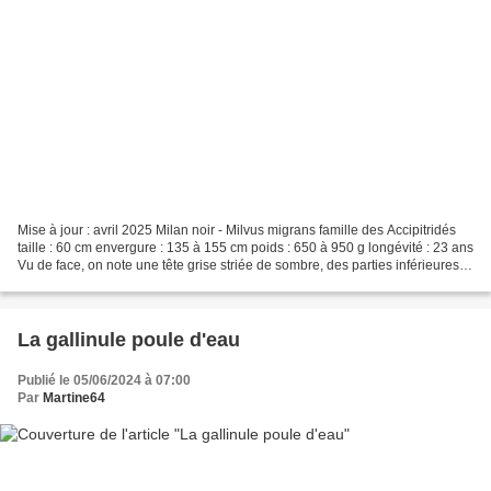
Mise à jour : avril 2025 Milan noir - Milvus migrans famille des Accipitridés
taille : 60 cm envergure : 135 à 155 cm poids : 650 à 950 g longévité : 23 ans
Vu de face, on note une tête grise striée de sombre, des parties inférieures
brun roux cannelle....
La gallinule poule d'eau
Publié le 05/06/2024 à 07:00
Par
Martine64