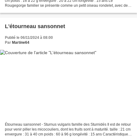
cm poids : 16 à 22 g envergure : 20 à 22 cm longévité : 15 ans Le
Rougegorge familier se présente comme un petit oiseau rondelet, avec des
ailes relativement courtes atteignant...
L'étourneau sansonnet
Publié le 06/11/2024 à 08:00
Par
Martine64
Étourneau sansonnet - Sturnus vulgaris famille des Sturnidés Il est de retour
pour venir piller les micocouliers, dont les fruits sont à maturité. taille : 21 cm
envergure : 31 à 40 cm poids : 60 à 96 g longévité : 15 ans Caractéristiques