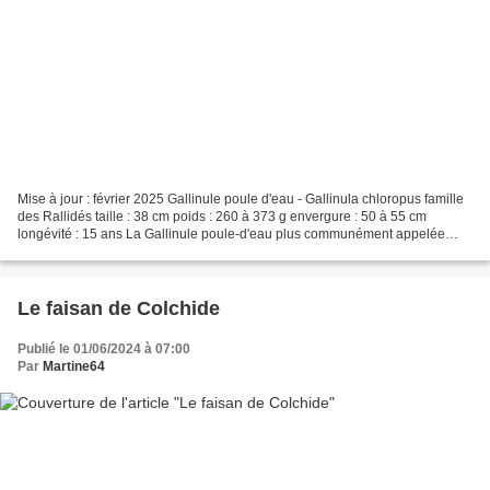
Mise à jour : février 2025 Gallinule poule d'eau - Gallinula chloropus famille
des Rallidés taille : 38 cm poids : 260 à 373 g envergure : 50 à 55 cm
longévité : 15 ans La Gallinule poule-d'eau plus communément appelée
poule-d'eau est un oiseau de taille...
Le faisan de Colchide
Publié le 01/06/2024 à 07:00
Par
Martine64