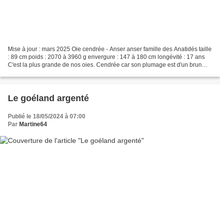
Mise à jour : mars 2025 Oie cendrée - Anser anser famille des Anatidés taille
: 89 cm poids : 2070 à 3960 g envergure : 147 à 180 cm longévité : 17 ans
C'est la plus grande de nos oies. Cendrée car son plumage est d'un brun
tirant un peu sur le gris,...
Le goéland argenté
Publié le 18/05/2024 à 07:00
Par
Martine64