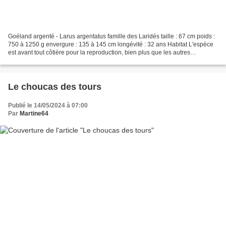
Goéland argenté - Larus argentatus famille des Laridés taille : 67 cm poids :
750 à 1250 g envergure : 135 à 145 cm longévité : 32 ans Habitat L'espèce
est avant tout côtière pour la reproduction, bien plus que les autres
goélands, mais peut aller se...
Le choucas des tours
Publié le 14/05/2024 à 07:00
Par
Martine64