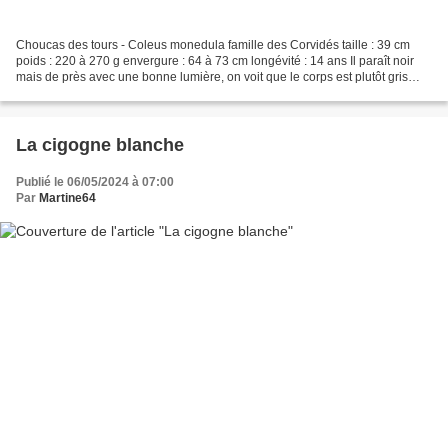
Choucas des tours - Coleus monedula famille des Corvidés taille : 39 cm
poids : 220 à 270 g envergure : 64 à 73 cm longévité : 14 ans Il paraît noir
mais de près avec une bonne lumière, on voit que le corps est plutôt gris
noirâtre alors que la calotte...
La cigogne blanche
Publié le 06/05/2024 à 07:00
Par
Martine64