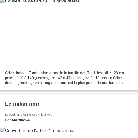
Grive draine - Turdus viscivorus de la famille des Turdidés taille : 28 cm
poids : 110 à 140 g envergure : 42 à 47 cm longévité : 11 ans La Grive
draine, grande grive à longue queue, est le plus grand de nos turdidés.
Habitat L'habitat varie suivant les...
Le milan noir
Publié le 24/07/2024 à 07:00
Par
Martine64