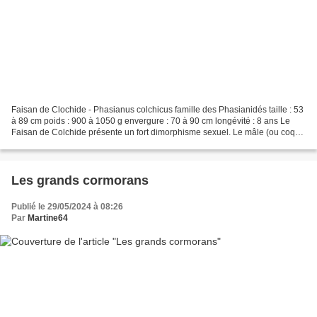
Faisan de Clochide - Phasianus colchicus famille des Phasianidés taille : 53
à 89 cm poids : 900 à 1050 g envergure : 70 à 90 cm longévité : 8 ans Le
Faisan de Colchide présente un fort dimorphisme sexuel. Le mâle (ou coq),
avec sa longue queue et son...
Les grands cormorans
Publié le 29/05/2024 à 08:26
Par
Martine64