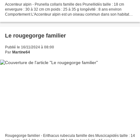
Accenteur alpin - Prunella collaris famille des Prunellidés taille : 18 cm
envergure : 30 à 32 cm cm poids : 25 à 35 g longévité : 8 ans environ
Comportement L'Accenteur alpin est un oiseau commun dans son habitat
alpin. Comme il n'est pas du tout farouche,...
Le rougegorge familier
Publié le 16/11/2024 à 08:00
Par
Martine64
Rougegorge familier - Erithacus rubecula famille des Muscicapidés taille : 14