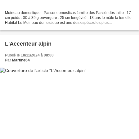
Moineau domestique - Passer domesticus famille des Passéridés taille : 17
cm poids : 30 à 39 g envergure : 25 cm longévité : 13 ans le mâle la femelle
Habitat Le Moineau domestique est une des espèces les plus
anthropophiles . Il vit pratiquement partout...
L'Accenteur alpin
Publié le 18/11/2024 à 08:00
Par
Martine64