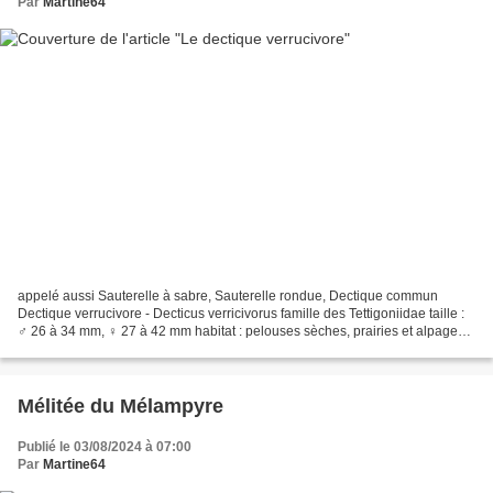
Par
Martine64
appelé aussi Sauterelle à sabre, Sauterelle rondue, Dectique commun
Dectique verrucivore - Decticus verricivorus famille des Tettigoniidae taille :
♂ 26 à 34 mm, ♀ 27 à 42 mm habitat : pelouses sèches, prairies et alpages
répartition : toute la France...
Mélitée du Mélampyre
Publié le 03/08/2024 à 07:00
Par
Martine64