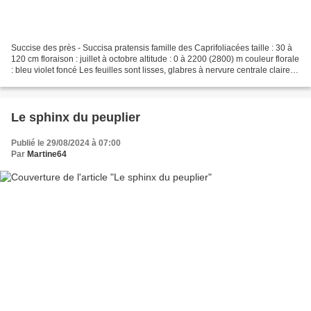
Succise des près - Succisa pratensis famille des Caprifoliacées taille : 30 à
120 cm floraison : juillet à octobre altitude : 0 à 2200 (2800) m couleur florale
: bleu violet foncé Les feuilles sont lisses, glabres à nervure centrale claire.
Les fleurs...
Le sphinx du peuplier
Publié le 29/08/2024 à 07:00
Par
Martine64