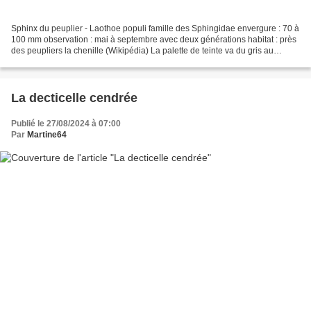
Sphinx du peuplier - Laothoe populi famille des Sphingidae envergure : 70 à
100 mm observation : mai à septembre avec deux générations habitat : près
des peupliers la chenille (Wikipédia) La palette de teinte va du gris au
marron plus ou moins prononcé...
La decticelle cendrée
Publié le 27/08/2024 à 07:00
Par
Martine64