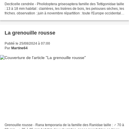
Decticelle cendrée - Pholidoptera griseoaptera famille des Tettigonidae taille
: 13 à 18 mm habitat : clairières, les lisières de bois, les pelouses sèches, les
friches. observation : juin à novembre répartition : toute l'Europe occidentale
Les mâles...
La grenouille rousse
Publié le 25/08/2024 à 07:00
Par
Martine64
Grenouille rousse - Rana temporaria de la famille des Ranidae taille : ♂ 70 à