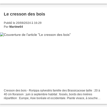
blanches marquant les coins d’un...
Le cresson des bois
Publié le 20/08/2024 à 16:29
Par
Martine64
Cresson des bois - Rorippa sylvestris famille des Brassicaceae taille : 20 à
40 cm floraison : juin à septembre habitat : fossés, bords des rivières
répartition : Europe, Asie boréale et occidentale. Plante vivace, à souche
rampante, horizontale, grêle...