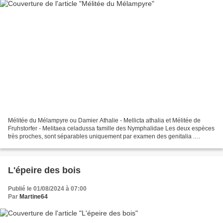
Mélitée du Mélampyre ou Damier Athalie - Mellicta athalia et Mélitée de
Fruhstorfer - Melitaea celadussa famille des Nymphalidae Les deux espèces
très proches, sont séparables uniquement par examen des genitalia .
envergure : 25 à 40 mm habitat : Lisières...
L'épeire des bois
Publié le 01/08/2024 à 07:00
Par
Martine64