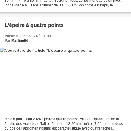
80 mm - ♀ 75 à 85 mm habitat : lieux humides, zones inondables en hiver.
longévité : 6 à 10 ans altitude : de 0 à 3000 m Son corps est trapu, le
museau fortement arrondi et...
L'épeire à quatre points
Publié le 23/08/2024 à 07:00
Par
Martine64
Mise à jour : août 2024 Epeire à quatre points - Araneus quadratus de la
famille des Araneidae Taille - femelle : 12-20 mm, mâle : 7-11 mm. Le dessin
du dos de l’abdomen (folium) est caractéristique avec quatre taches