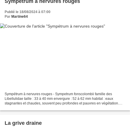
Sympétrum à nervures rouges
Publié le 18/08/2024 à 07:00
Par
Martine64
Sympétrum à nervures rouges - Sympetrum fonscolombii famille des
Libellulidae taille : 33 à 40 mm envergure : 52 à 62 mm habitat : eaux
stagnantes et chaudes, souvent peu profondes et pauvres en végétation.
observation : En méditerranée, il peut s’observer...
La grive draine