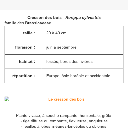
Cresson des bois -
Rorippa sylvestris
famille des
Brassicaceae
taille :
20 à 40 cm
floraison :
juin à septembre
habitat :
fossés, bords des rivières
répartition :
Europe, Asie boréale et occidentale.
Plante
vivace
, à
souche
rampante
, horizontale,
grêle
-
tige
diffuse
ou tombante,
flexueuse
, anguleuse
-
feuilles
à
lobes
linéaires
-
lancéolés
ou
oblongs