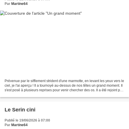
Par
Martine64
Prévenue par le sifflement strident d'une marmotte, en levant les yeux vers le
ciel, je l'ai aperçu ! Il a tournoyé au-dessus de nos têtes un grand moment. Il
s'est posé à plusieurs reprises pour venir chercher des os. Il a été rejoint par
trois vautours....
Le Serin cini
Publié le 19/06/2026 à 07:00
Par
Martine64