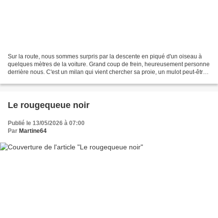
Sur la route, nous sommes surpris par la descente en piqué d'un oiseau à
quelques mètres de la voiture. Grand coup de frein, heureusement personne
derrière nous. C'est un milan qui vient chercher sa proie, un mulot peut-être.
Et le voilà déjà reparti...
Le rougequeue noir
Publié le 13/05/2026 à 07:00
Par
Martine64