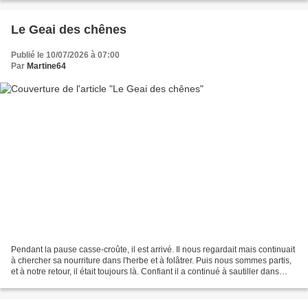
Le Geai des chênes
Publié le 10/07/2026 à 07:00
Par
Martine64
Pendant la pause casse-croûte, il est arrivé. Il nous regardait mais continuait
à chercher sa nourriture dans l'herbe et à folâtrer. Puis nous sommes partis,
et à notre retour, il était toujours là. Confiant il a continué à sautiller dans
l'herbe, cherchant...