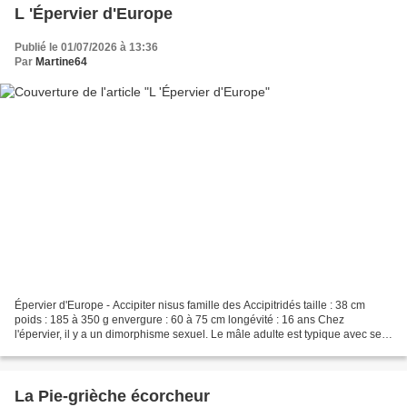
L 'Épervier d'Europe
Publié le 01/07/2026 à 13:36
Par
Martine64
Épervier d'Europe - Accipiter nisus famille des Accipitridés taille : 38 cm
poids : 185 à 350 g envergure : 60 à 75 cm longévité : 16 ans Chez
l'épervier, il y a un dimorphisme sexuel. Le mâle adulte est typique avec ses
parties supérieures gris-ardoise...
La Pie-grièche écorcheur