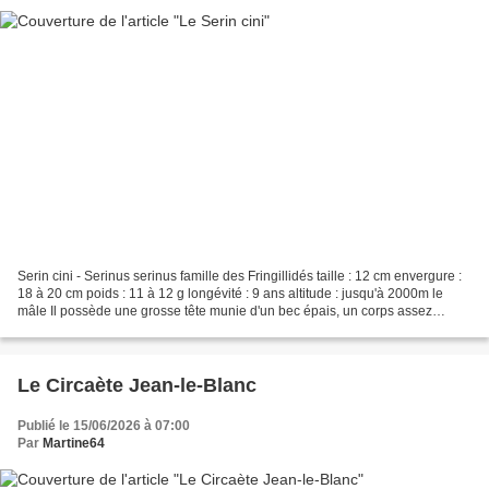
Serin cini - Serinus serinus famille des Fringillidés taille : 12 cm envergure :
18 à 20 cm poids : 11 à 12 g longévité : 9 ans altitude : jusqu'à 2000m le
mâle Il possède une grosse tête munie d'un bec épais, un corps assez
compact et une queue plutôt...
Le Circaète Jean-le-Blanc
Publié le 15/06/2026 à 07:00
Par
Martine64