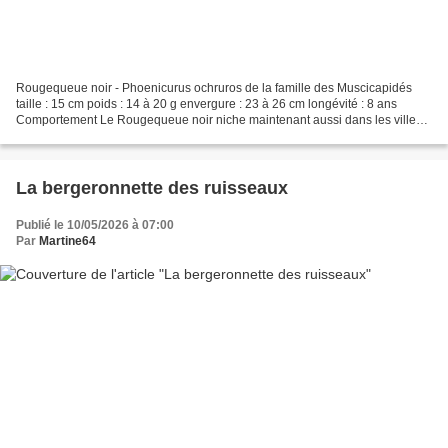
Rougequeue noir - Phoenicurus ochruros de la famille des Muscicapidés
taille : 15 cm poids : 14 à 20 g envergure : 23 à 26 cm longévité : 8 ans
Comportement Le Rougequeue noir niche maintenant aussi dans les villes,
les villages qui lui offrent des cavités...
La bergeronnette des ruisseaux
Publié le 10/05/2026 à 07:00
Par
Martine64