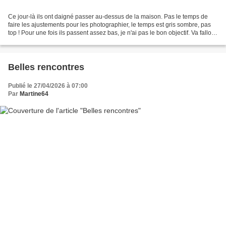
Ce jour-là ils ont daigné passer au-dessus de la maison. Pas le temps de
faire les ajustements pour les photographier, le temps est gris sombre, pas
top ! Pour une fois ils passent assez bas, je n'ai pas le bon objectif. Va falloir
s'adapter ! Milan royal Alors...
Belles rencontres
Publié le 27/04/2026 à 07:00
Par
Martine64