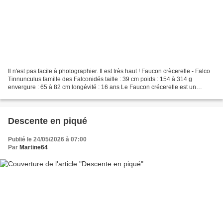
Il n'est pas facile à photographier. Il est très haut ! Faucon crècerelle - Falco
Tinnunculus famille des Falconidés taille : 39 cm poids : 154 à 314 g
envergure : 65 à 82 cm longévité : 16 ans Le Faucon crécerelle est un
faucon de petite taille au manteau...
Descente en piqué
Publié le 24/05/2026 à 07:00
Par
Martine64