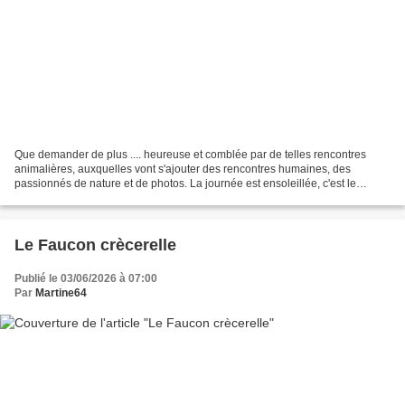
Que demander de plus .... heureuse et comblée par de telles rencontres
animalières, auxquelles vont s'ajouter des rencontres humaines, des
passionnés de nature et de photos. La journée est ensoleillée, c'est le
premier point positif. Et on part à la rencontre...
Le Faucon crècerelle
Publié le 03/06/2026 à 07:00
Par
Martine64