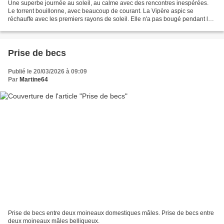
Une superbe journée au soleil, au calme avec des rencontres inespérées.
Le torrent bouillonne, avec beaucoup de courant. La Vipère aspic se
réchauffe avec les premiers rayons de soleil. Elle n'a pas bougé pendant la
séance photos. Les Craves à bec rouge...
Prise de becs
Publié le 20/03/2026 à 09:09
Par
Martine64
Prise de becs entre deux moineaux domestiques mâles. Prise de becs entre
deux moineaux mâles belliqueux.