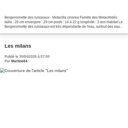
Bergeronnette des ruisseaux - Motacilla cinerea Famille des Motacillidés
taille : 20 cm envergure : 29 cm poids : 14 à 22 g longévité : 3 ans Habitat La
Bergeronnette des ruisseaux est très dépendante de l'eau, surtout des eaux
courantes. C'est au bord...
Les milans
Publié le 30/04/2026 à 07:00
Par
Martine64