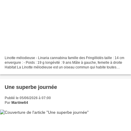
Linotte mélodieuse - Linaria cannabina famille des Fringillidés taille : 14 cm
envergure : - Poids : 19 g longévité : 9 ans Mâle à gauche, femelle à droite
Habitat La Linotte mélodieuse est un oiseau commun qui habite toutes
sortes de milieux ouverts...
Une superbe journée
Publié le 05/06/2026 à 07:00
Par
Martine64