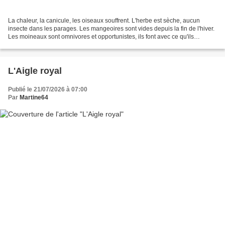
La chaleur, la canicule, les oiseaux souffrent. L'herbe est sèche, aucun
insecte dans les parages. Les mangeoires sont vides depuis la fin de l'hiver.
Les moineaux sont omnivores et opportunistes, ils font avec ce qu'ils
trouvent ! Ce mâle essaie de manger...
L'Aigle royal
Publié le 21/07/2026 à 07:00
Par
Martine64