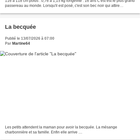
116 à 118 cm poids : 0,76 à 1,15 kg longévité : 16 ans C'est est le plus grand
passereau au monde. Lorsqu'il est posé, c'est son bec noir qui attire
l'attention et qui donne...
La becquée
Publié le 13/07/2026 à 07:00
Par
Martine64
Les petits attendent la maman pour avoir la becquée. La mésange
charbonnière et sa famille. Enfin elle arrive ....