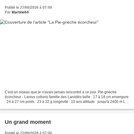
Publié le 27/06/2026 à 07:00
Par
Martine64
C'est un oiseau que je n'avais jamais rencontré à ce jour. Pie-grièche
écorcheur - Lanius collurio famille des Laniidés taille : 17 à 18 cm envergure
: 24 à 27 cm poids : 23 à 32 g longévité : 10 ans altitude : jusqu'à 2400 m Le
mâle Il existe un fort...
Un grand moment
Publié le 22/06/2026 à 07:00