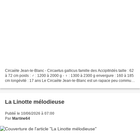
Circaète Jean-le-Blanc - Circaetus gallicus famille des Accipitridés taille : 62
à 72 cm poids : ♂ : 1200 à 2000 g - ♀ : 1300 à 2300 g envergure : 160 à 185
cm longévité : 17 ans Le Circaète Jean-le-Blanc est un rapace peu commun
qui de loin en vol, peut...
La Linotte mélodieuse
Publié le 10/06/2026 à 07:00
Par
Martine64