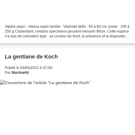
Vipère aspic - Vipera aspis famille : Vipéridé taille : 50 à 80 cm. poids : 100 à
250 g Cependant, certains spécimens peuvent mesurer 90cm. Cette espèce
n'a pas de coloration type : sa couleur de fond, la présence et la disposition
des taches sont variables....
La gentiane de Koch
Publié le 04/05/2023 à 07:00
Par
Martine64