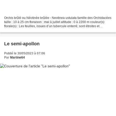
Orchis brûlé ou Néotinée brûlée - Neotinea ustulata famille des Orchidacées
taille : 10 à 25 cm floraison : mai à juillet altitude : 0 à 2200 m couleur(s)
florale(s) : Les feuilles, issues d’un tubercule enterré, sont étroites et
allongées, à nervation...
Le semi-apollon
Publié le 30/05/2023 à 07:06
Par
Martine64