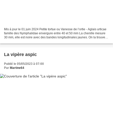
Mis à jour le 01 juin 2024 Petite tortue ou Vanesse de l’ortie - Aglais urticae
famille des Nymphalidae envergure entre 40 et 50 mm La chenille mesure
30 mm, elle est noire avec des bandes longitudinales jaunes. On la trouve
exclusivement sur l’ortie...
La vipère aspic
Publié le 05/05/2023 à 07:00
Par
Martine64