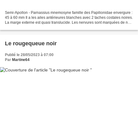
Semi-Apollon - Parnassius mnemosyne famille des Papilionidae envergure :
45 à 60 mm Il a les ailes antérieures blanches avec 2 taches costales noires.
La marge externe est quasi translucide. Les nervures sont marquées de noir.
Les adultes sont très floricoles....
Le rougequeue noir
Publié le 28/05/2023 à 07:00
Par
Martine64