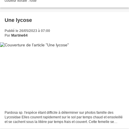
couleur florale : rose
Une lycose
Publié le 26/05/2023 à 07:00
Par
Martine64
Pardosa sp. l'espèce étant difficile à déterminer sur photos famille des
Lycosidae Elles courent rapidement sur le sol par temps chaud et ensoleillé
et se cachent sous la litière par temps frais et couvert. Cette femelle se
promène avec son cocon rempli...