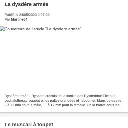
La dysdère armée
Publié le 24/05/2023 à 07:00
Par
Martine64
Dysdère armée - Dysdera crocata de la famille des Dysderidae Elle a le
céphalothorax rougeâtre, les pattes orangées et l’abdomen blanc beigeâtre.
9 à 13 mm pour le mâle, 11 à 17 mm pour la femelle. On la trouve sous les
pierres, les souches et autres...
Le muscari à toupet