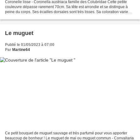
Coronelle lisse - Coronella austriaca famille des Colubridae Cette petite
couleuvre dépasse rarement 70cm. Sa tête est arrondie et se distingue à
peine du corps. Ses écailles dorsales sont très lisses. Sa coloration varie
beaucoup, de gris à jaune/orange....
Le muguet
Publié le 01/05/2023 à 07:00
Par
Martine64
Ce petit bouquet de muguet sauvage et très parfumé pour vous apporter
beaucoup de bonheur ! Le muguet de mai ou muguet commun - Convallaria