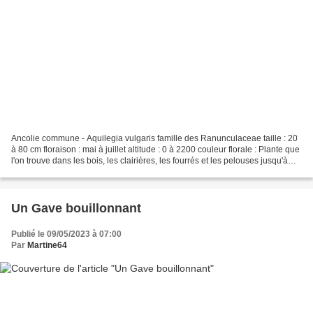
Ancolie commune - Aquilegia vulgaris famille des Ranunculaceae taille : 20
à 80 cm floraison : mai à juillet altitude : 0 à 2200 couleur florale : Plante que
l'on trouve dans les bois, les clairières, les fourrés et les pelouses jusqu'à
2000m. Plante...
Un Gave bouillonnant
Publié le 09/05/2023 à 07:00
Par
Martine64