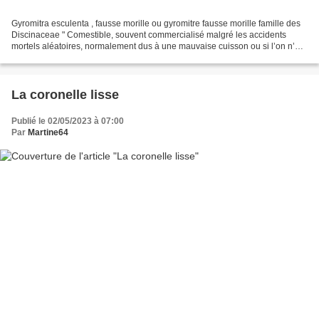
Gyromitra esculenta , fausse morille ou gyromitre fausse morille famille des
Discinaceae " Comestible, souvent commercialisé malgré les accidents
mortels aléatoires, normalement dus à une mauvaise cuisson ou si l’on n’a
pas rejeté l’eau de première cuisson....
La coronelle lisse
Publié le 02/05/2023 à 07:00
Par
Martine64