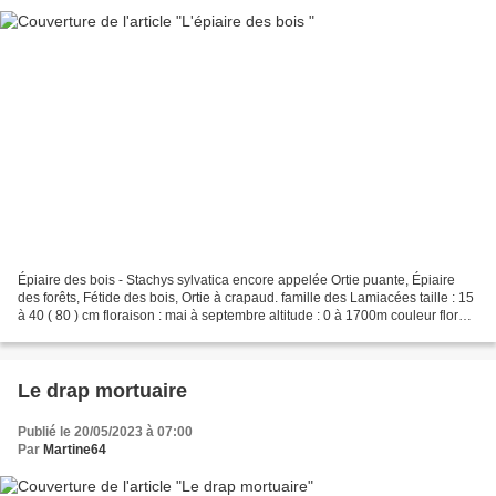
Épiaire des bois - Stachys sylvatica encore appelée Ortie puante, Épiaire
des forêts, Fétide des bois, Ortie à crapaud. famille des Lamiacées taille : 15
à 40 ( 80 ) cm floraison : mai à septembre altitude : 0 à 1700m couleur florale
: pourpre On rencontre...
Le drap mortuaire
Publié le 20/05/2023 à 07:00
Par
Martine64