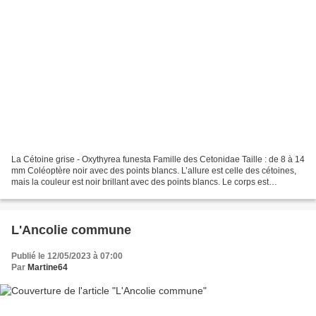
La Cétoine grise - Oxythyrea funesta Famille des Cetonidae Taille : de 8 à 14
mm Coléoptère noir avec des points blancs. L’allure est celle des cétoines,
mais la couleur est noir brillant avec des points blancs. Le corps est
recouvert de poils blancs....
L'Ancolie commune
Publié le 12/05/2023 à 07:00
Par
Martine64