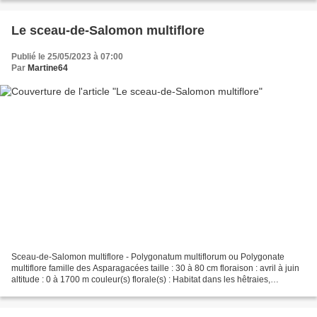
Le sceau-de-Salomon multiflore
Publié le 25/05/2023 à 07:00
Par
Martine64
Sceau-de-Salomon multiflore - Polygonatum multiflorum ou Polygonate
multiflore famille des Asparagacées taille : 30 à 80 cm floraison : avril à juin
altitude : 0 à 1700 m couleur(s) florale(s) : Habitat dans les hêtraies,
chênaies, et forêts de résineux Le...