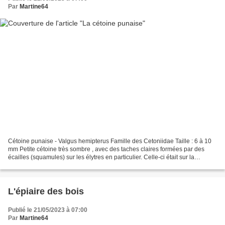
Par
Martine64
Cétoine punaise - Valgus hemipterus Famille des Cetoniidae Taille : 6 à 10
mm Petite cétoine très sombre , avec des taches claires formées par des
écailles (squamules) sur les élytres en particulier. Celle-ci était sur la
terrasse, mais hélas, elle ne...
L'épiaire des bois
Publié le 21/05/2023 à 07:00
Par
Martine64