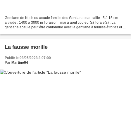
Gentiane de Koch ou acaule famille des Gentianaceae taille : 5 à 15 cm
altitude : 1400 à 3000 m floraison : mai à août couleur(s) florale(s) : La
gentiane acaule peut être confondue avec la gentiane à feuilles étroites et la
gentiane alpine. Toute la...
La fausse morille
Publié le 03/05/2023 à 07:00
Par
Martine64