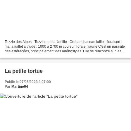
Tozzie des Alpes - Tozzia alpina famille : Orobanchaceae taille : floraison :
mai à juillet altitude : 1000 à 2700 m couleur florale : jaune C'est un parasite
des astéracées, principalement des adénostyles. Elle se rencontre sur les
bords de ruisseaux...
La petite tortue
Publié le 07/05/2023 à 07:00
Par
Martine64