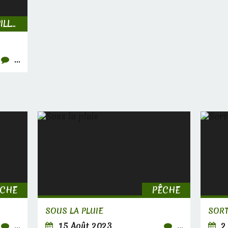
INSECTES, CHENILLES & PAPILLONS
…
ÊCHE
PÊCHE
SOUS LA PLUIE
SOR
…
15 Août 2023
…
2 