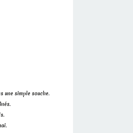
ns une simple souche.
inés.
s.
ai.