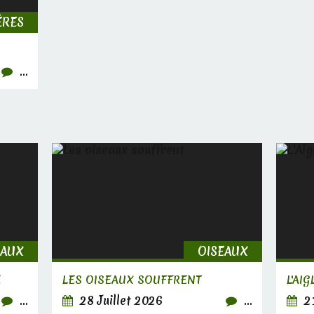
ÈRES
…
EAUX
OISEAUX
E
LES OISEAUX SOUFFRENT
L'AI
…
28 Juillet 2026
…
21