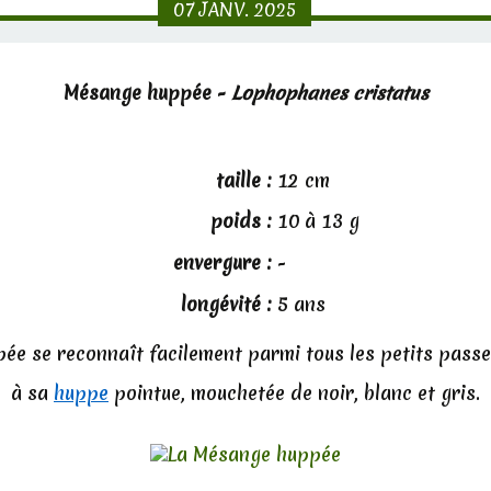
07
JANV.
2025
Mésange huppée -
Lophophanes cristatus
taille :
12 cm
poids :
10 à 13 g
envergure :
-
longévité :
5 ans
ée se reconnaît facilement parmi tous les petits pass
à sa
huppe
pointue, mouchetée de noir, blanc et gris.