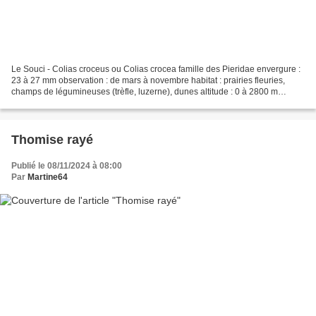
Le Souci - Colias croceus ou Colias crocea famille des Pieridae envergure :
23 à 27 mm observation : de mars à novembre habitat : prairies fleuries,
champs de légumineuses (trèfle, luzerne), dunes altitude : 0 à 2800 m
Caractéristiques Le dessus des ailes...
Thomise rayé
Publié le 08/11/2024 à 08:00
Par
Martine64