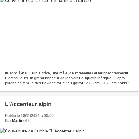
Ils sont là-haut, sur la crête, une mâle, deux femelles et leur petit respectif.
C'est toujours un grand bonheur de les voir. Bouquetin ibérique - Capra
pyrenaica famille des Bovidae taille : au garrot : ♂ 85 cm - ♀ 70 cm poids : ♂
70 à 90 kg - ♀ 35 à...
L'Accenteur alpin
Publié le 18/11/2024 à 08:00
Par
Martine64