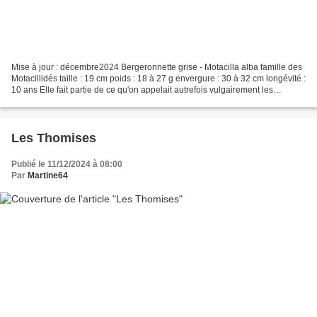
Mise à jour : décembre2024 Bergeronnette grise - Motacilla alba famille des
Motacillidés taille : 19 cm poids : 18 à 27 g envergure : 30 à 32 cm longévité :
10 ans Elle fait partie de ce qu'on appelait autrefois vulgairement les
hochequeues. En effet,...
Les Thomises
Publié le 11/12/2024 à 08:00
Par
Martine64