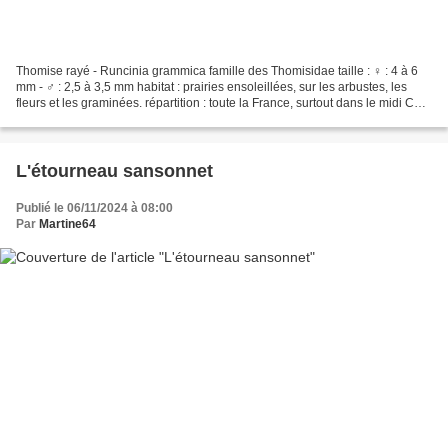
Thomise rayé - Runcinia grammica famille des Thomisidae taille : ♀ : 4 à 6
mm - ♂ : 2,5 à 3,5 mm habitat : prairies ensoleillées, sur les arbustes, les
fleurs et les graminées. répartition : toute la France, surtout dans le midi Ce
thomise est reconnaissable...
L'étourneau sansonnet
Publié le 06/11/2024 à 08:00
Par
Martine64