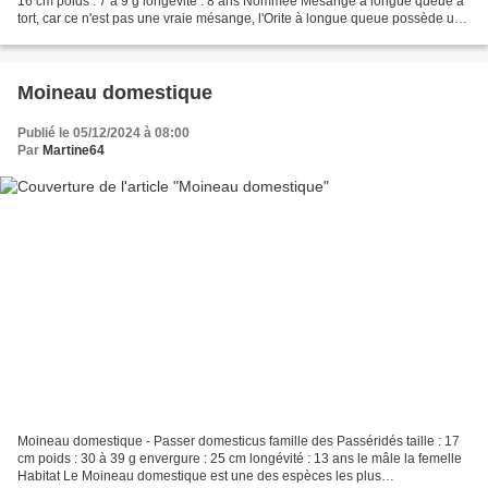
16 cm poids : 7 à 9 g longévité : 8 ans Nommée Mésange à longue queue à
tort, car ce n'est pas une vraie mésange, l'Orite à longue queue possède un
corps compact une grosse tête...
Moineau domestique
Publié le 05/12/2024 à 08:00
Par
Martine64
Moineau domestique - Passer domesticus famille des Passéridés taille : 17
cm poids : 30 à 39 g envergure : 25 cm longévité : 13 ans le mâle la femelle
Habitat Le Moineau domestique est une des espèces les plus