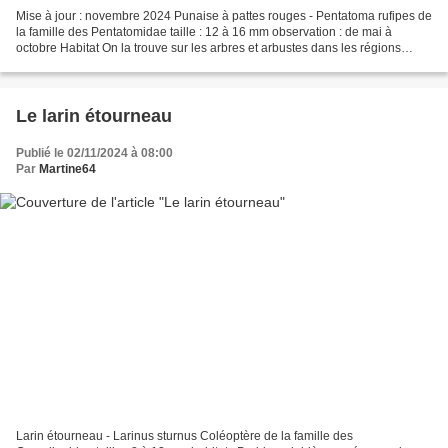
Mise à jour : novembre 2024 Punaise à pattes rouges - Pentatoma rufipes de
la famille des Pentatomidae taille : 12 à 16 mm observation : de mai à
octobre Habitat On la trouve sur les arbres et arbustes dans les régions
boisées humides et fraiches, les...
Le larin étourneau
Publié le 02/11/2024 à 08:00
Par
Martine64
Larin étourneau - Larinus sturnus Coléoptère de la famille des