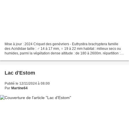
Mise à jour : 2024 Criquet des genévriers - Euthystira brachyptera famille
des Acrididae taille : ♂ 14 à 17 mm, ♀ 19 à 22 mm habitat : milieux secs ou
humides, parmi la végétation dense altitude : de 180 à 2600m. répartition :
moitié est de la France...
Lac d'Estom
Publié le 12/11/2024 à 08:00
Par
Martine64