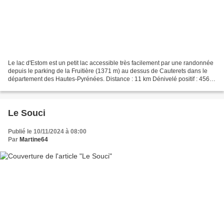
Le lac d'Estom est un petit lac accessible très facilement par une randonnée
depuis le parking de la Fruitière (1371 m) au dessus de Cauterets dans le
département des Hautes-Pyrénées. Distance : 11 km Dénivelé positif : 456 m
Difficulté : Modérée Dénivelé...
Le Souci
Publié le 10/11/2024 à 08:00
Par
Martine64