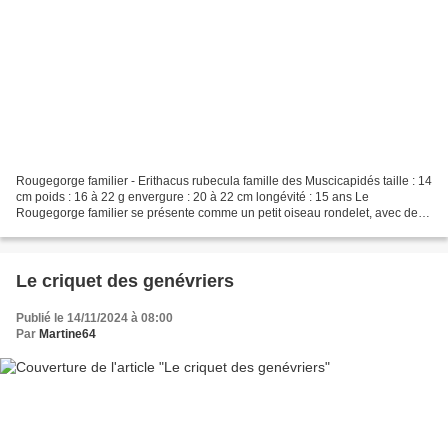
Rougegorge familier - Erithacus rubecula famille des Muscicapidés taille : 14
cm poids : 16 à 22 g envergure : 20 à 22 cm longévité : 15 ans Le
Rougegorge familier se présente comme un petit oiseau rondelet, avec des
ailes relativement courtes atteignant...
Le criquet des genévriers
Publié le 14/11/2024 à 08:00
Par
Martine64