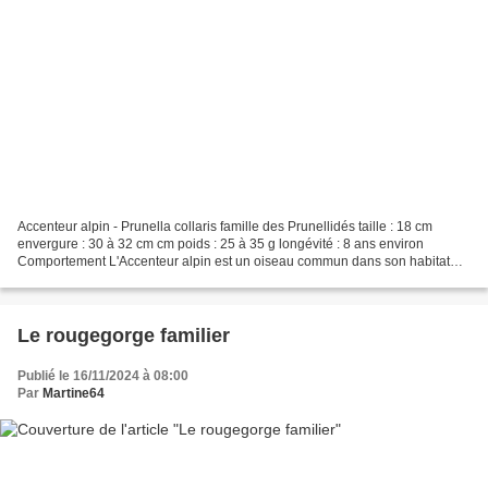
Accenteur alpin - Prunella collaris famille des Prunellidés taille : 18 cm
envergure : 30 à 32 cm cm poids : 25 à 35 g longévité : 8 ans environ
Comportement L'Accenteur alpin est un oiseau commun dans son habitat
alpin. Comme il n'est pas du tout farouche,...
Le rougegorge familier
Publié le 16/11/2024 à 08:00
Par
Martine64