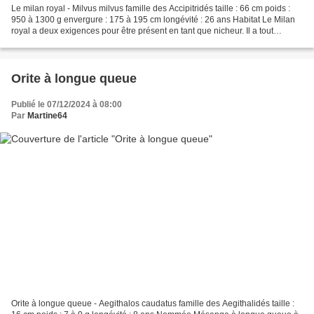
Le milan royal - Milvus milvus famille des Accipitridés taille : 66 cm poids :
950 à 1300 g envergure : 175 à 195 cm longévité : 26 ans Habitat Le Milan
royal a deux exigences pour être présent en tant que nicheur. Il a tout
d'abord besoin d'espaces très...
Orite à longue queue
Publié le 07/12/2024 à 08:00
Par
Martine64
Orite à longue queue - Aegithalos caudatus famille des Aegithalidés taille :