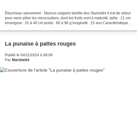
Étourneau sansonnet - Sturnus vulgaris famille des Sturnidés Il est de retour
pour venir piller les micocouliers, dont les fruits sont à maturité. taille : 21 cm
envergure : 31 à 40 cm poids : 60 à 96 g longévité : 15 ans Caractéristiques
C'est à leur...
La punaise à pattes rouges
Publié le 04/11/2024 à 08:00
Par
Martine64