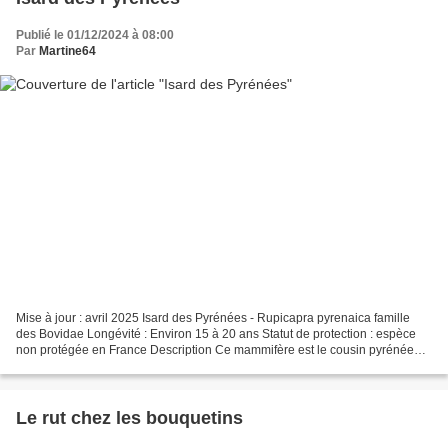
Publié le 01/12/2024 à 08:00
Par
Martine64
Mise à jour : avril 2025 Isard des Pyrénées - Rupicapra pyrenaica famille
des Bovidae Longévité : Environ 15 à 20 ans Statut de protection : espèce
non protégée en France Description Ce mammifère est le cousin pyrénéen
du chamois alpin. L'Isard mesure...
Le rut chez les bouquetins