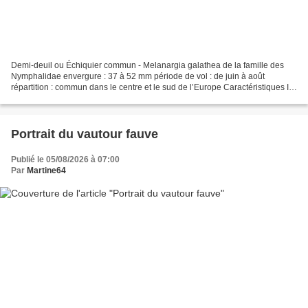
Demi-deuil ou Échiquier commun - Melanargia galathea de la famille des
Nymphalidae envergure : 37 à 52 mm période de vol : de juin à août
répartition : commun dans le centre et le sud de l’Europe Caractéristiques Il
est blanc, orné de taches noires grossièrement...
Portrait du vautour fauve
Publié le 05/08/2026 à 07:00
Par
Martine64