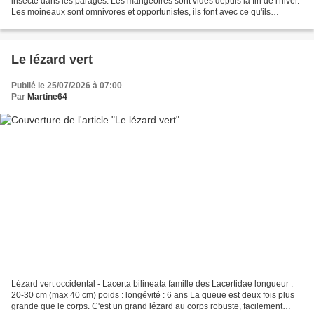
insecte dans les parages. Les mangeoires sont vides depuis la fin de l'hiver.
Les moineaux sont omnivores et opportunistes, ils font avec ce qu'ils
trouvent ! Ce mâle essaie de manger...
Le lézard vert
Publié le 25/07/2026 à 07:00
Par
Martine64
Lézard vert occidental - Lacerta bilineata famille des Lacertidae longueur :
20-30 cm (max 40 cm) poids : longévité : 6 ans La queue est deux fois plus
grande que le corps. C'est un grand lézard au corps robuste, facilement