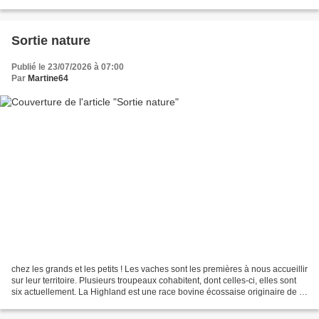
reconnaissable à sa couleur...
Sortie nature
Publié le 23/07/2026 à 07:00
Par
Martine64
chez les grands et les petits ! Les vaches sont les premières à nous accueillir
sur leur territoire. Plusieurs troupeaux cohabitent, dont celles-ci, elles sont
six actuellement. La Highland est une race bovine écossaise originaire de la
région des Highlands....