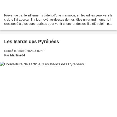
Prévenue par le sifflement strident d'une marmotte, en levant les yeux vers le
ciel, je l'ai aperçu ! Il a tournoyé au-dessus de nos têtes un grand moment. Il
s'est posé à plusieurs reprises pour venir chercher des os. Il a été rejoint par
trois vautours....
Les Isards des Pyrénées
Publié le 20/06/2026 à 07:00
Par
Martine64