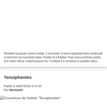
Pendant la pause casse-croûte, il est arrivé. Il nous regardait mais continuait
à chercher sa nourriture dans l'herbe et à folâtrer. Puis nous sommes partis,
et à notre retour, il était toujours là. Confiant il a continué à sautiller dans
l'herbe, cherchant...
Tenuiphantes
Publié le 08/07/2026 à 07:00
Par
Martine64