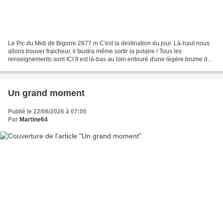
Le Pic du Midi de Bigorre 2877 m C'est la destination du jour. Là-haut nous
allons trouver fraicheur, il faudra même sortir la polaire ! Tous les
renseignements sont ICI Il est là-bas au loin entouré d'une légère brume de
chaleur. Depuis la grande terrasse,...
Un grand moment
Publié le 22/06/2026 à 07:00
Par
Martine64