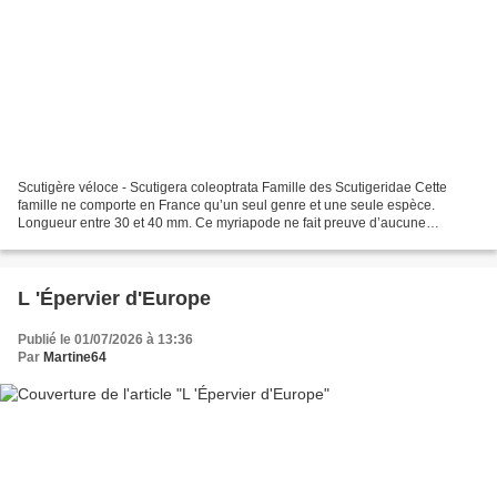
Scutigère véloce - Scutigera coleoptrata Famille des Scutigeridae Cette
famille ne comporte en France qu’un seul genre et une seule espèce.
Longueur entre 30 et 40 mm. Ce myriapode ne fait preuve d’aucune
agressivité et se contente de fuir extrêmement...
L 'Épervier d'Europe
Publié le 01/07/2026 à 13:36
Par
Martine64