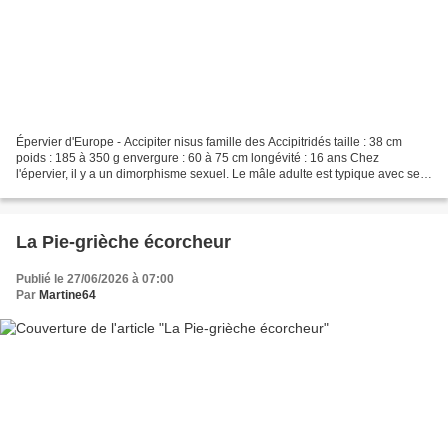
Épervier d'Europe - Accipiter nisus famille des Accipitridés taille : 38 cm
poids : 185 à 350 g envergure : 60 à 75 cm longévité : 16 ans Chez
l'épervier, il y a un dimorphisme sexuel. Le mâle adulte est typique avec ses
parties supérieures gris-ardoise...
La Pie-grièche écorcheur
Publié le 27/06/2026 à 07:00
Par
Martine64