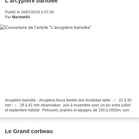
L'arcyptère bariolée
Publié le 18/07/2026 à 07:00
Par
Martine64
Arcyptère bariolée - Arcyptera fusca famille des Acrididae taille : ♂ : 22 à 30
mm - ♀ : 29 à 42 mm observation : juin à novembre avec un pic entre juillet
et septembre habitat : Pelouses, prairies et alpages, de 100 à 2650m, surtout
au-dessus de 800m....
Le Grand corbeau