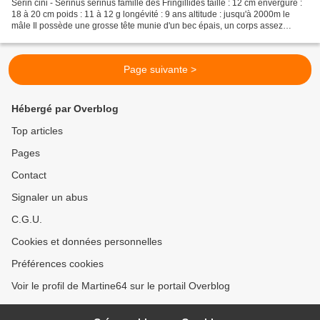
Serin cini - Serinus serinus famille des Fringillidés taille : 12 cm envergure :
18 à 20 cm poids : 11 à 12 g longévité : 9 ans altitude : jusqu'à 2000m le
mâle Il possède une grosse tête munie d'un bec épais, un corps assez
compact et une queue plutôt...
Page suivante >
Hébergé par Overblog
Top articles
Pages
Contact
Signaler un abus
C.G.U.
Cookies et données personnelles
Préférences cookies
Voir le profil de Martine64 sur le portail Overblog