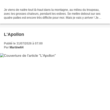
Je viens de naitre tout là-haut dans la montagne, au milieu du troupeau,
avec les grosses chaleurs, pendant les estives. Se mettre debout sur ses
quatre pattes est encore très difficile pour moi. Mais je vais y arriver ! Je
viens de naitre tout là-haut...
L'Apollon
Publié le 31/07/2026 à 07:00
Par
Martine64