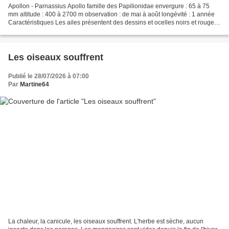
Apollon - Parnassius Apollo famille des Papilionidae envergure : 65 à 75
mm altitude : 400 à 2700 m observation : de mai à août longévité : 1 année
Caractéristiques Les ailes présentent des dessins et ocelles noirs et rouges
sur un fond blanc à crème...
Les oiseaux souffrent
Publié le 28/07/2026 à 07:00
Par
Martine64
La chaleur, la canicule, les oiseaux souffrent. L'herbe est sèche, aucun