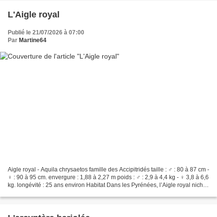
L'Aigle royal
Publié le 21/07/2026 à 07:00
Par
Martine64
Aigle royal - Aquila chrysaetos famille des Accipitridés taille : ♂ : 80 à 87 cm -
♀ : 90 à 95 cm. envergure : 1,88 à 2,27 m poids : ♂ : 2,9 à 4,4 kg - ♀ 3,8 à 6,6
kg. longévité : 25 ans environ Habitat Dans les Pyrénées, l’Aigle royal niche
en montagne...