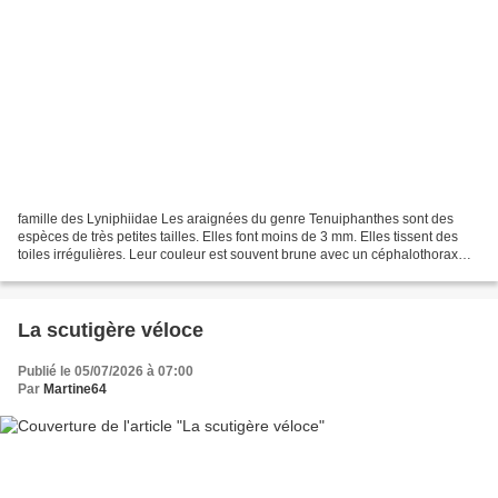
famille des Lyniphiidae Les araignées du genre Tenuiphanthes sont des
espèces de très petites tailles. Elles font moins de 3 mm. Elles tissent des
toiles irrégulières. Leur couleur est souvent brune avec un céphalothorax
plus foncé. Elles ont 8 pattes...
La scutigère véloce
Publié le 05/07/2026 à 07:00
Par
Martine64