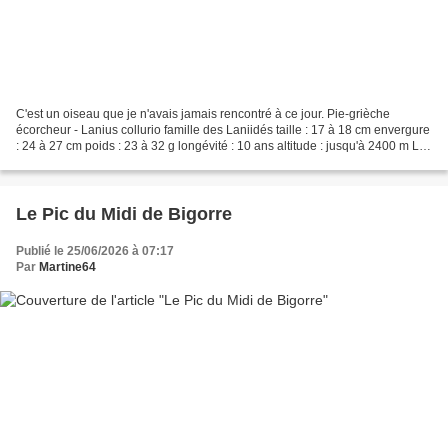
C'est un oiseau que je n'avais jamais rencontré à ce jour. Pie-grièche
écorcheur - Lanius collurio famille des Laniidés taille : 17 à 18 cm envergure
: 24 à 27 cm poids : 23 à 32 g longévité : 10 ans altitude : jusqu'à 2400 m Le
mâle Il existe un fort...
Le Pic du Midi de Bigorre
Publié le 25/06/2026 à 07:17
Par
Martine64