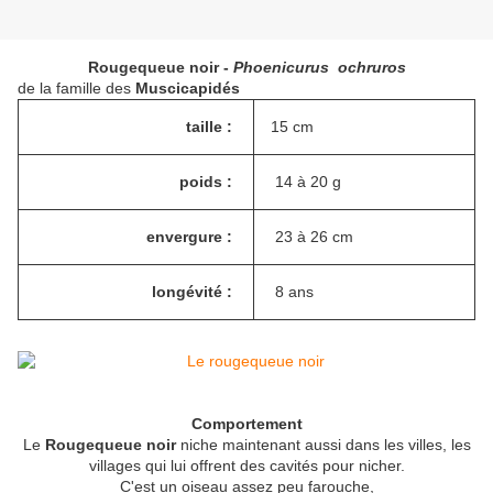
Rougequeue noir -
Phoenicurus ochruros
de la famille des
Muscicapidés
taille :
15 cm
poids :
14 à 20 g
envergure :
23 à 26 cm
longévité :
8 ans
Comportement
Le
Rougequeue
noir
niche maintenant aussi dans les villes, les
villages qui lui offrent des cavités pour nicher.
C'est un oiseau assez peu farouche,