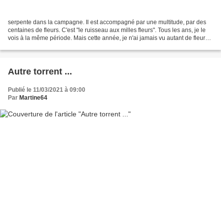
serpente dans la campagne. Il est accompagné par une multitude, par des
centaines de fleurs. C'est "le ruisseau aux milles fleurs". Tous les ans, je le
vois à la même période. Mais cette année, je n'ai jamais vu autant de fleurs,
et autant d'espèces fleurir...
Autre torrent ...
Publié le 11/03/2021 à 09:00
Par
Martine64