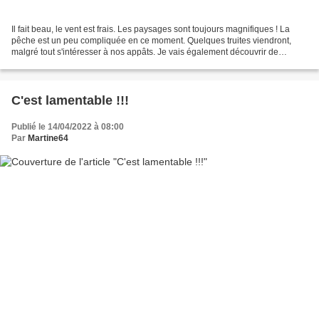
Il fait beau, le vent est frais. Les paysages sont toujours magnifiques ! La
pêche est un peu compliquée en ce moment. Quelques truites viendront,
malgré tout s'intéresser à nos appâts. Je vais également découvrir de
nouvelles fleurs ! Daphné bois-joli...
C'est lamentable !!!
Publié le 14/04/2022 à 08:00
Par
Martine64