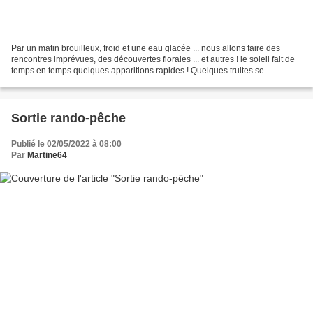
Par un matin brouilleux, froid et une eau glacée ... nous allons faire des
rencontres imprévues, des découvertes florales ... et autres ! le soleil fait de
temps en temps quelques apparitions rapides ! Quelques truites se
laisseront séduire par nos vers. Des...
Sortie rando-pêche
Publié le 02/05/2022 à 08:00
Par
Martine64