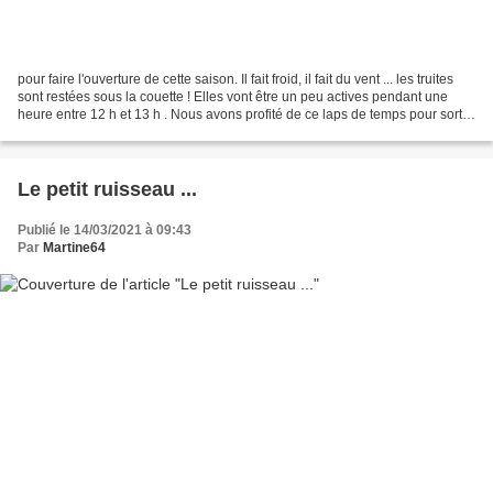
pour faire l'ouverture de cette saison. Il fait froid, il fait du vent ... les truites
sont restées sous la couette ! Elles vont être un peu actives pendant une
heure entre 12 h et 13 h . Nous avons profité de ce laps de temps pour sortir
quelques belles....
Le petit ruisseau ...
Publié le 14/03/2021 à 09:43
Par
Martine64