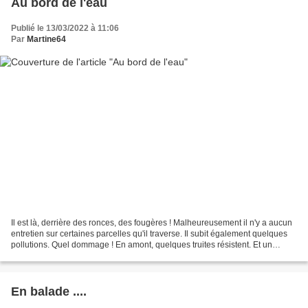
Au bord de l'eau
Publié le 13/03/2022 à 11:06
Par
Martine64
Il est là, derrière des ronces, des fougères ! Malheureusement il n'y a aucun
entretien sur certaines parcelles qu'il traverse. Il subit également quelques
pollutions. Quel dommage ! En amont, quelques truites résistent. Et un
prédateur sévit également...
En balade ....