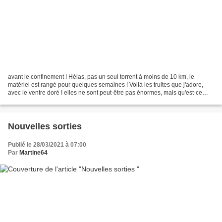
avant le confinement ! Hélas, pas un seul torrent à moins de 10 km, le
matériel est rangé pour quelques semaines ! Voilà les truites que j'adore,
avec le ventre doré ! elles ne sont peut-être pas énormes, mais qu'est-ce
qu'elles sont belles .... ! Pour...
Nouvelles sorties
Publié le 28/03/2021 à 07:00
Par
Martine64