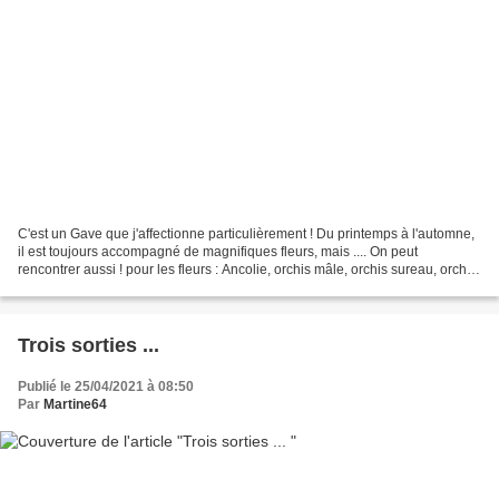
C'est un Gave que j'affectionne particulièrement ! Du printemps à l'automne,
il est toujours accompagné de magnifiques fleurs, mais .... On peut
rencontrer aussi ! pour les fleurs : Ancolie, orchis mâle, orchis sureau, orchis
de Fuchs, populage des marais,...
Trois sorties ...
Publié le 25/04/2021 à 08:50
Par
Martine64