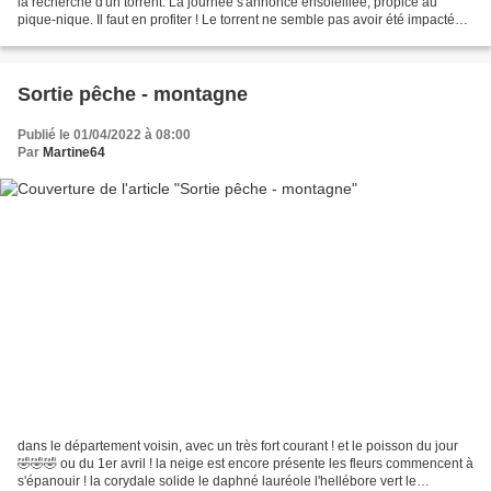
la recherche d'un torrent. La journée s'annonce ensoleillée, propice au
pique-nique. Il faut en profiter ! Le torrent ne semble pas avoir été impacté
par les crues de cet...
Sortie pêche - montagne
Publié le 01/04/2022 à 08:00
Par
Martine64
dans le département voisin, avec un très fort courant ! et le poisson du jour
🤣🤣🤣 ou du 1er avril ! la neige est encore présente les fleurs commencent à
s'épanouir ! la corydale solide le daphné lauréole l'hellébore vert le