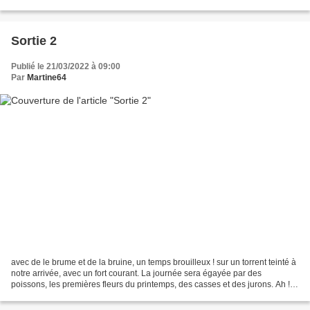
populage des marais la primevère...
Sortie 2
Publié le 21/03/2022 à 09:00
Par
Martine64
avec de le brume et de la bruine, un temps brouilleux ! sur un torrent teinté à
notre arrivée, avec un fort courant. La journée sera égayée par des
poissons, les premières fleurs du printemps, des casses et des jurons. Ah !
ces noisetiers qui promènent...