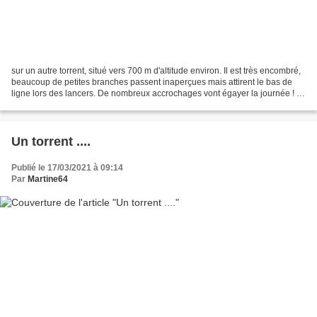
sur un autre torrent, situé vers 700 m d'altitude environ. Il est très encombré,
beaucoup de petites branches passent inaperçues mais attirent le bas de
ligne lors des lancers. De nombreux accrochages vont égayer la journée ! 5
degrés, il ne fait pas...
Un torrent ....
Publié le 17/03/2021 à 09:14
Par
Martine64