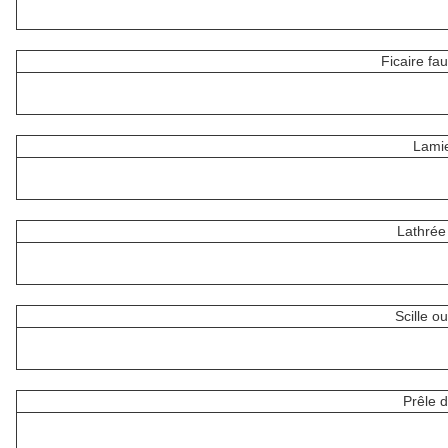
Ficaire fa
Lami
Lathrée
Scille ou
Prêle 