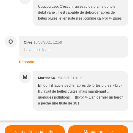
Coucou Léo. C'est un ruisseau de plaine dont le
débit varie . Il est capable de déborder après de
fortes pluies, et ensuite il est comme ça !<br /> Bises
O
Olive
15/03/2021 12:58
Il manque d'eau.
Répondre
M
Martine64
15/03/2021 18:08
Eh oui ! il faut le pêcher après de fortes pluies. <br />
Il y avait de belles truites, mais maintenant ....
quelques pollutions .... !!!!<br /> L'an dernier un héron
a pêché une truite de 30 !
< La scille lis-jacinthe
Ma copine .... >