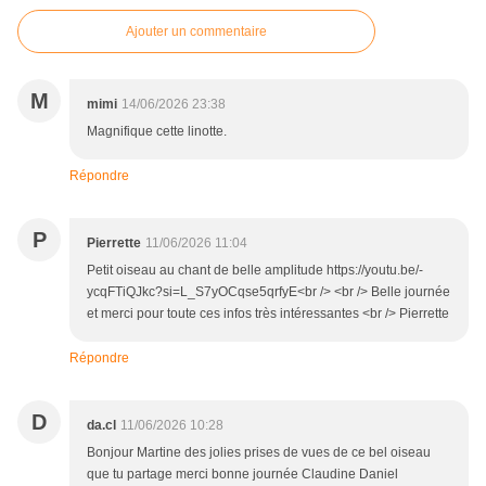
Ajouter un commentaire
M
mimi
14/06/2026 23:38
Magnifique cette linotte.
Répondre
P
Pierrette
11/06/2026 11:04
Petit oiseau au chant de belle amplitude https://youtu.be/-
ycqFTiQJkc?si=L_S7yOCqse5qrfyE<br /> <br /> Belle journée
et merci pour toute ces infos très intéressantes <br /> Pierrette
Répondre
D
da.cl
11/06/2026 10:28
Bonjour Martine des jolies prises de vues de ce bel oiseau
que tu partage merci bonne journée Claudine Daniel