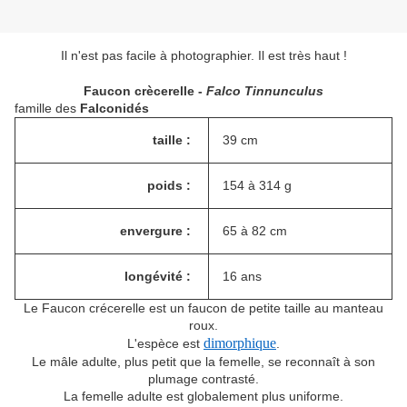
Il n'est pas facile à photographier. Il est très haut !
Faucon crècerelle -
Falco Tinnunculus
famille des
Falconidés
taille :
39 cm
poids :
154 à 314 g
envergure :
65 à 82 cm
longévité :
16 ans
Le Faucon crécerelle est un faucon de petite taille au manteau
roux.
dimorphique
L'espèce est
.
Le mâle adulte, plus petit que la femelle, se reconnaît à son
plumage contrasté.
La femelle adulte est globalement plus uniforme.