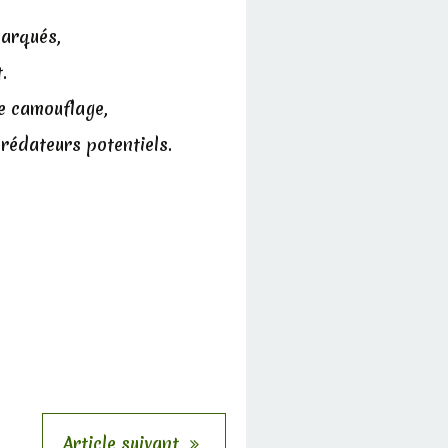
 marqués,
t.
le camouflage,
rédateurs potentiels.
Article suivant