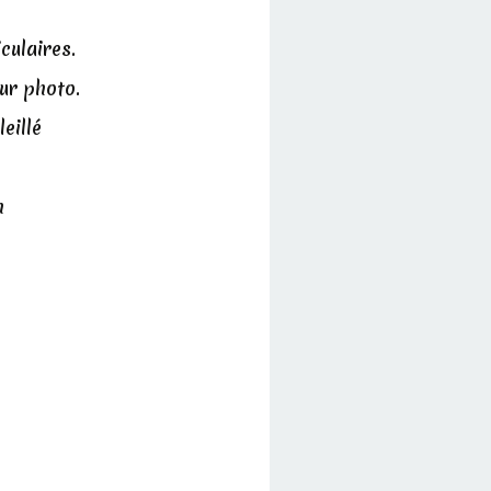
iculaires.
sur photo.
leillé
n