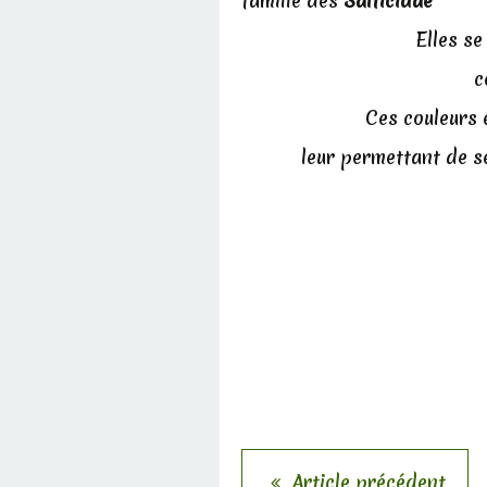
famille des
Salticidae
Elles se
c
Ces couleurs 
leur permettant de s
Article précédent