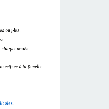
es ou plus.
es.
nt chaque année.
urriture à la femelle.
dicoles
.