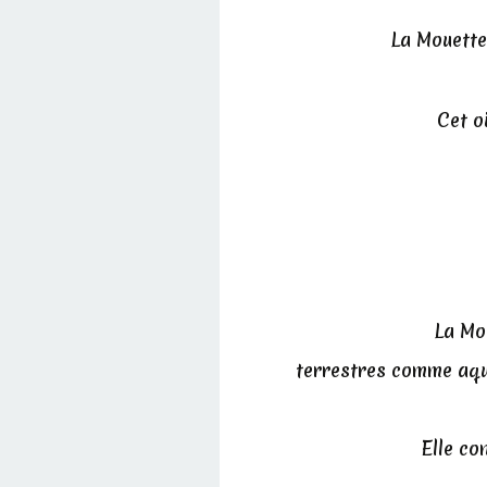
La Mouette
Cet o
La Mou
terrestres comme aquat
Elle co