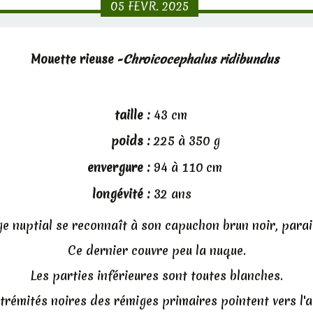
05
FÉVR.
2025
Mouette rieuse -
Chroicocephalus ridibundus
taille :
43 cm
poids :
225 à 350 g
envergure :
94 à 110 cm
longévité :
32 ans
ge nuptial se reconnaît à son capuchon brun noir, parais
Ce dernier couvre peu la nuque.
Les parties inférieures sont toutes blanches.
trémités noires des rémiges primaires pointent vers l'a