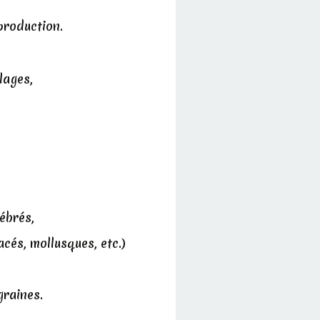
production.
lages,
ébrés,
cés, mollusques, etc.)
graines.