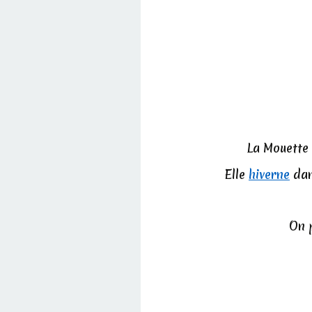
La Mouette 
Elle
hiverne
dan
On p