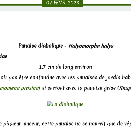
02
FÉVR.
2023
Punaise diabolique
-
Halyomorpha halys
dae
1,7 cm de long environ
doit pas être confondue avec les punaises de jardin habi
alomena prasina
)
ni surtout avec la punaise grise (
Rhap
e piqueur-suceur, cette punaise ne se nourrit que de vé