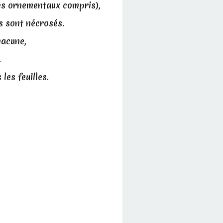
tes ornementaux compris),
s sont nécrosés.
hacune,
.
es feuilles.