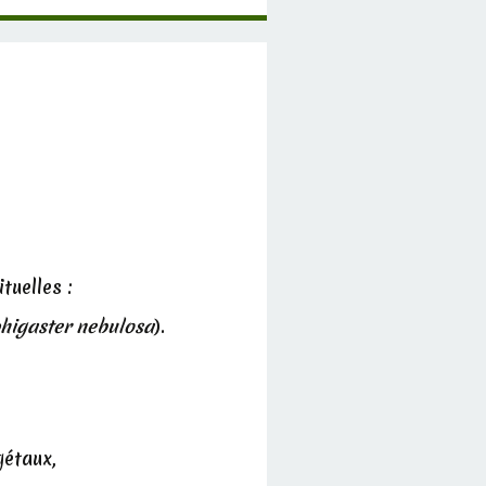
tuelles :
higaster nebulosa
).
gétaux,