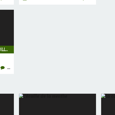
INSECTES, CHENILLES & PAPILLONS
…