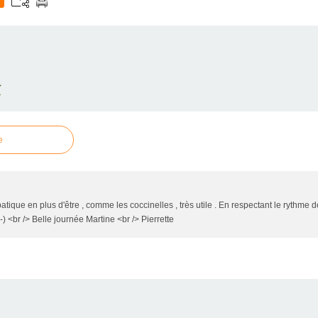
E
e
tique en plus d'être , comme les coccinelles , très utile . En respectant le rythme de
) <br /> Belle journée Martine <br /> Pierrette