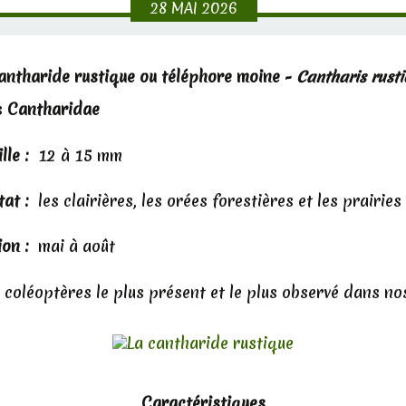
28
MAI
2026
antharide rustique ou téléphore moine -
Cantharis rusti
s
Cantharidae
ille :
12 à 15 mm
tat :
les clairières, les orées forestières et les prairies 
ion :
mai à août
s coléoptères le plus présent et le plus observé dans 
Caractéristiques