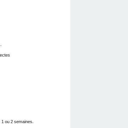
.
sectes
s 1 ou 2 semaines.