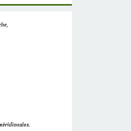
che,
méridionales.