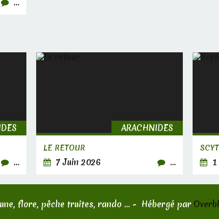
…
IDES
ARACHNIDES
LE RETOUR
SCY
…
7 Juin 2026
…
1 
une, flore, pêche truites, rando ... - Hébergé par
Overb