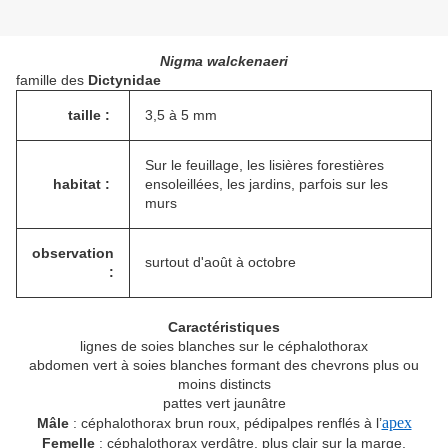
Nigma walckenaeri
famille des
Dictynidae
taille :
3,5 à 5 mm
Sur le feuillage, les lisières forestières
habitat :
ensoleillées, les jardins, parfois sur les
murs
observation
surtout d'août à octobre
:
Caractéristiques
lignes de soies blanches sur le céphalothorax
abdomen vert à soies blanches formant des chevrons plus ou
moins distincts
pattes vert jaunâtre
apex
Mâle
: céphalothorax brun roux, pédipalpes renflés à l’
Femelle
: céphalothorax verdâtre, plus clair sur la marge,