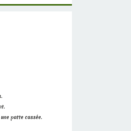
s.
nt.
c une patte cassée.