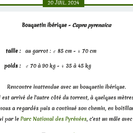
20
JUIL.
2024
Bouquetin ibérique -
Capra pyrenaica
taille :
au garrot : ♂ 85 cm - ♀ 70 cm
poids :
♂ 70 à 90 kg - ♀ 35 à 45 kg
Rencontre inattendue avec un bouquetin ibérique.
l est arrivé de l'autre côté du torrent, à quelques mètre
 nous a regardés puis a continué son chemin, en boitilla
ivi par le
Parc National des Pyrénées
, c'est un mâle ave