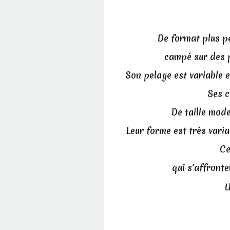
De format plus pe
campé sur des p
Son pelage est variable e
Ses c
De taille mode
Leur forme est très varia
Ce
qui s’affront
U