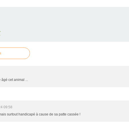
E
e
 âgé cet animal ...
24 09:58
 mais surtout handicapé à cause de sa patte cassée !