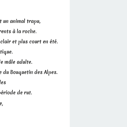
t un animal trapu
,
ents à la roche.
lair et plus court en été.
tique.
le mâle adulte.
ue du Bouquetin des Alpes.
les
ériode de rut.
e,