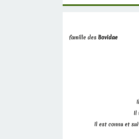
famille des
Bovidae
I
Il
Il est connu et su