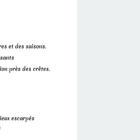
es et des saisons.
rsants
tion près des crêtes.
lieux escarpés
d