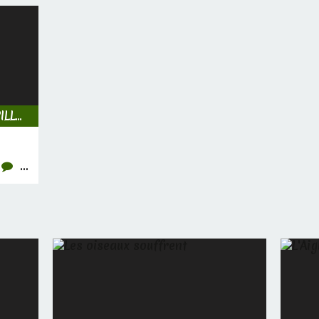
INSECTES, CHENILLES & PAPILLONS
…