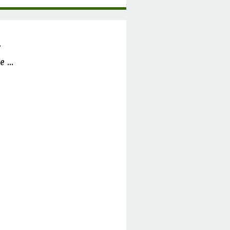
.
 ...