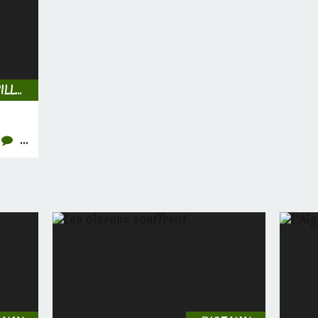
INSECTES, CHENILLES & PAPILLONS
…