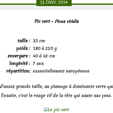
21
JANV.
2024
Pic vert -
Picus viridis
taille :
33 cm
poids :
180 à 220 g
envergure :
40 à 42 cm
longévité :
7 ans
répartition:
essentiellement européenne
c d'assez grande taille, au plumage à dominante verte qu
Ensuite, c'est le rouge vif de la tête qui saute aux yeux.