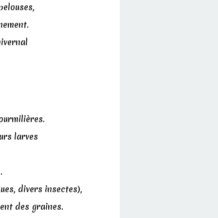
 pelouses,
nement.
ivernal
ourmilières.
urs larves
.
ues, divers insectes),
ent des graines.