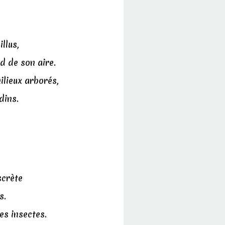
llus,
d de son aire.
ilieux arborés,
dins.
scrète
s.
es insectes.