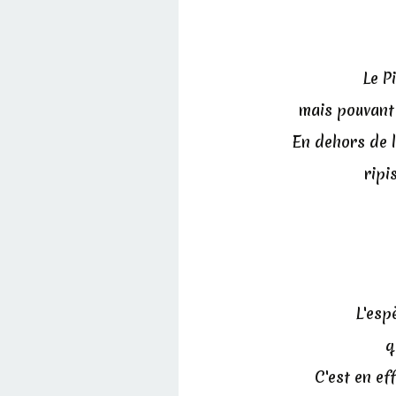
Le P
mais pouvant 
En dehors de l
ripi
L'esp
q
C'est en ef