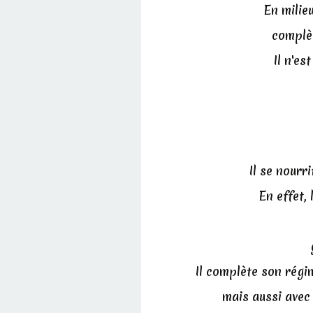
En milieu
complè
Il n'e
Il se nourr
En effet,
Il complète son régim
mais aussi avec