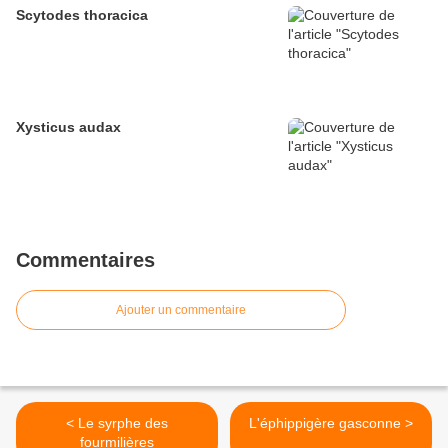
Scytodes thoracica
Xysticus audax
Commentaires
Ajouter un commentaire
< Le syrphe des
L'éphippigère gasconne >
fourmilières