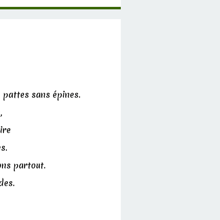
 pattes sans épines.
,
ire
s.
ons partout.
des.