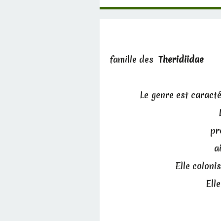
famille des
Theridiidae
Le genre est caract
pr
a
Elle coloni
Ell