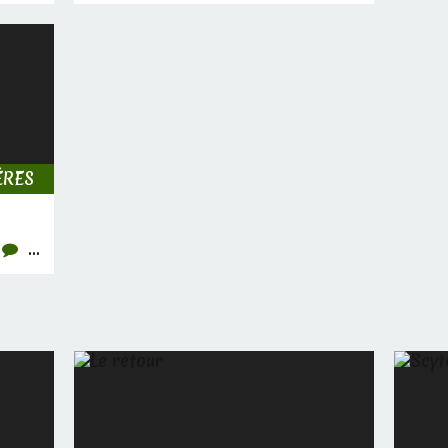
ÈRES
…