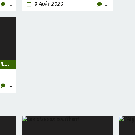
…
3 Août 2026
…
INSECTES, CHENILLES & PAPILLONS
…