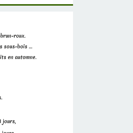
 brun-roux.
s sous-bois ...
uits en automne.
.
 jours,