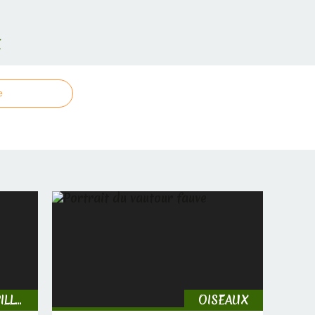
E
e
INSECTES, CHENILLES & PAPILLONS
OISEAUX