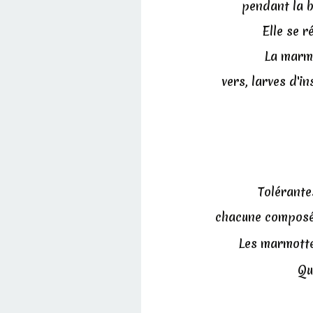
pendant la b
Elle se r
La marmo
vers, larves d'i
Tolérante
chacune composée
Les marmotte
Qu