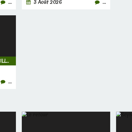
…
3 Août 2026
…
INSECTES, CHENILLES & PAPILLONS
…