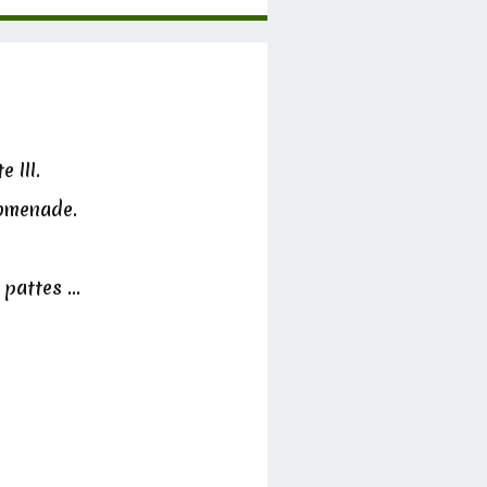
 III.
romenade.
 pattes ...