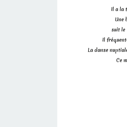
Il a la
Une b
suit le
Il fréquent
La danse nuptiale
Ce m