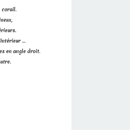
 corail.
ineux,
érieurs.
ntérieur ...
es en angle droit.
utre.