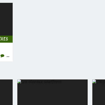
ÈRES
…