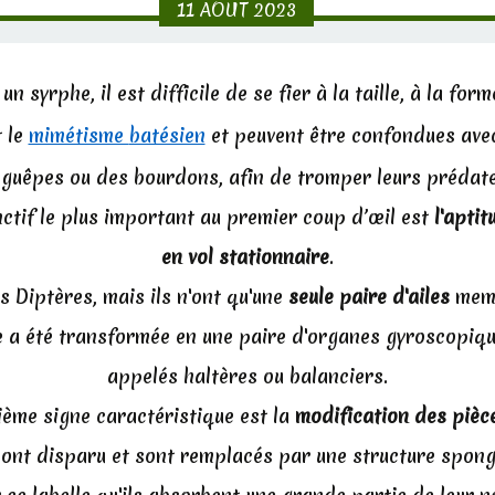
11
AOÛT
2023
n syrphe, il est difficile de se fier à la taille, à la for
t le
mimétisme
batésien
et peuvent être confondues avec
 guêpes ou des bourdons, afin de tromper leurs prédate
nctif le plus important au premier coup d’œil est
l'aptit
en vol stationnaire
.
s Diptères, mais ils n'ont qu'une
seule paire d'ailes
memb
 a été transformée en une paire d'organes gyroscopiqu
appelés haltères ou balanciers.
ème signe caractéristique est la
modification des pièc
ont disparu et sont remplacés par une structure spongie