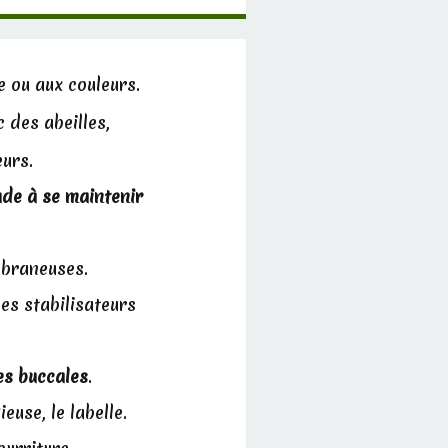
me ou aux couleurs.
 des abeilles,
urs.
ude à se maintenir
raneuses.
es stabilisateurs
es buccales
.
use, le labelle.