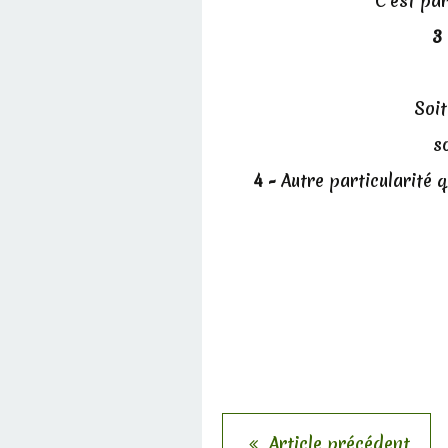
C'est par
3
Soit
s
4 -
Autre particularité qu
Article précédent