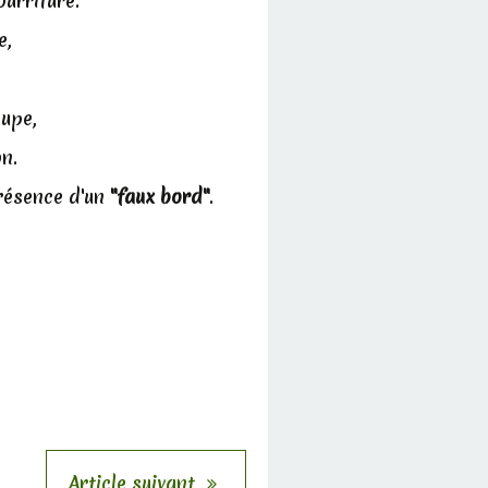
ourriture.
le,
oupe,
n.
présence d'un
"faux bord"
.
Article suivant